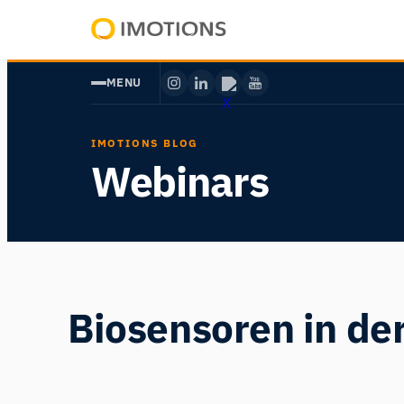
Zum
Inhalt
Powering
springen
Human
MENU
Insight
IMOTIONS BLOG
Webinars
Biosensoren in de