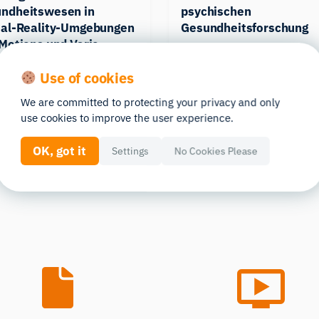
ndheitswesen in
psychischen
ual-Reality-Umgebungen
Gesundheitsforschung
iMotions und Varjo
GESUNDHEITSWESEN
HLICHE FAKTOREN
Use of cookies
Learn more
We are committed to protecting your privacy and only
arn more
use cookies to improve the user experience.
OK, got it
Settings
No Cookies Please