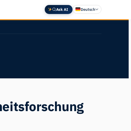
Ask AI
Deutsch
English
中文 (中国)
Español
Français
日本語
heitsforschung