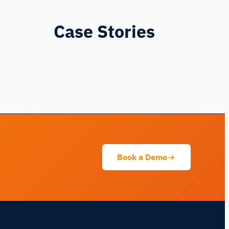
Case Stories
iMotions Forschungsassistent
Fragen Sie nach Forschungsmethoden,
Produkten, Sensoren, SDKs, Ressourcen
oder beschreiben Sie, was Sie untersuchen
möchten.
Ich schlage nützliche nächste Fragen vor,
basierend auf dem, was Sie fragen.
Book a Demo
FRAGEN SIE ZU DIESEM ARTIKEL
Diesen Artikel zusammenfassen
Warum ist das wichtig?
Wie könnte ich das anwenden?