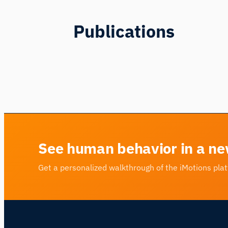
Publications
See human behavior in a ne
Get a personalized walkthrough of the iMotions pla