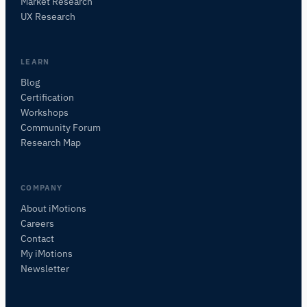
Market Research
Fragen Sie nach Forschungsmethoden,
UX Research
Produkten, Sensoren, SDKs, Ressourcen oder
beschreiben Sie, was Sie untersuchen möchten.
Ich schlage nützliche nächste Fragen vor, basierend
LEARN
auf dem, was Sie fragen.
Blog
Certification
FRAGEN SIE ZU DIESEM ARTIKEL
Workshops
Diesen Artikel zusammenfassen
Warum ist das wichtig?
Community Forum
Wie könnte ich das anwenden?
Research Map
COMPANY
About iMotions
Careers
Contact
My iMotions
Newsletter