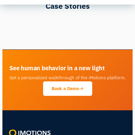
Case Stories
See human behavior in a new light
Get a personalized walkthrough of the iMotions platform.
Book a Demo