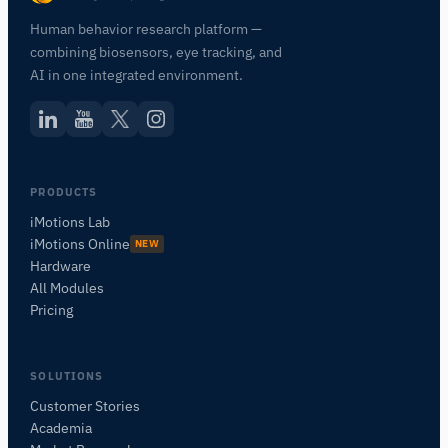
Human behavior research platform —
combining biosensors, eye tracking, and
AI in one integrated environment.
PRODUCTS
iMotions Lab
iMotions Online
NEW
Hardware
All Modules
Pricing
SOLUTIONS
Customer Stories
Academia
iMotions Forschungsassistent