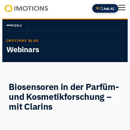
Zum
Ask AI
Inhalt
Powering
springen
Human
MENU
Insight
IMOTIONS BLOG
Webinars
Biosensoren in der Parfüm-
und Kosmetikforschung –
mit Clarins