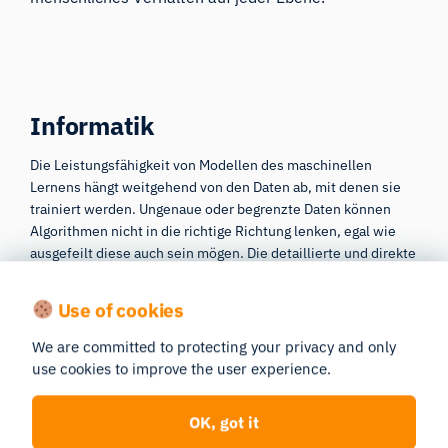
Informatik
Die Leistungsfähigkeit von Modellen des maschinellen
Lernens hängt weitgehend von den Daten ab, mit denen sie
trainiert werden. Ungenaue oder begrenzte Daten können
Algorithmen nicht in die richtige Richtung lenken, egal wie
ausgefeilt diese auch sein mögen. Die detaillierte und direkte
Quantifizierung der kognitiven und physiologischen
Rechenprozesse, die Menschen ständig ausführen, bietet
Use of cookies
eine klare Grundlage für die Modellierung und Vorhersage
menschlichen Handelns. Menschenzentrierte KI ist die
We are committed to protecting your privacy and only
nächste Grenze für technologische Innovation. Indem Geräte
use cookies to improve the user experience.
und Software auf menschliches Verhalten und Emotionen
reagieren, wird ihre Nutzung nicht nur praktischer, sondern
OK, got it
auch optimierter, reibungsloser und sicherer. Mit iMotions