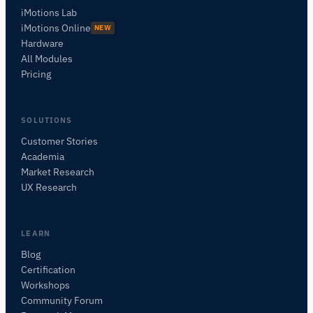
iMotions Lab
iMotions Online
NEW
Hardware
All Modules
Pricing
SOLUTIONS
Customer Stories
Academia
iMotions Forschungsassistent
Market Research
Fragen Sie nach Forschungsmethoden,
UX Research
Produkten, Sensoren, SDKs, Ressourcen oder
beschreiben Sie, was Sie untersuchen möchten.
Ich schlage nützliche nächste Fragen vor, basierend
LEARN
auf dem, was Sie fragen.
Blog
Certification
FRAGEN SIE ZU DIESER SEITE
Workshops
Worum geht es auf dieser Seite?
Community Forum