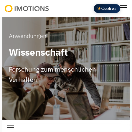
Zum
Ask AI
Inhalt
Powering
springen
Human
Insight
Anwendungen
Wissenschaft
Forschung zum menschlichen
Verhalten