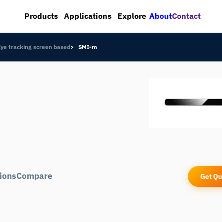
About
Contact
Products
Applications
Explore
Eye tracking screen based
SMI-m
ions
Compare
Get Qu