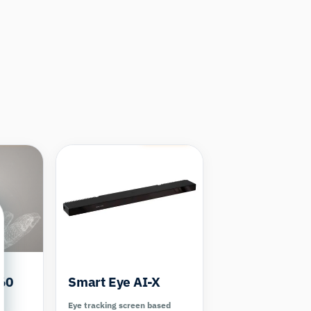
mpare
Compare
 60
Smart Eye AI-X
Eye tracking screen based