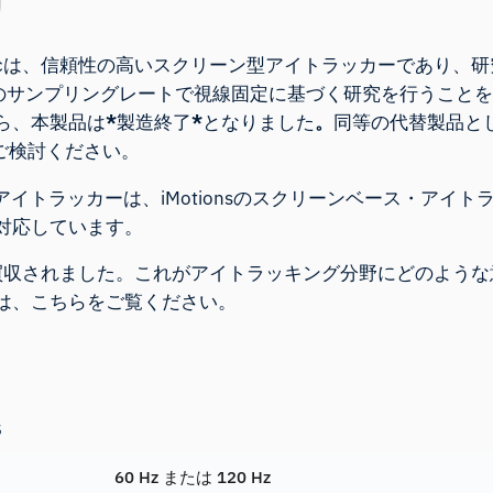
cientificは、信頼性の高いスクリーン型アイトラッカーであり、
Hzのサンプリングレートで視線固定に基づく研究を行うこと
ら、本製品は
*
製造終了
*
となりました
。
同等の代替製品と
ご検討ください。
tificアイトラッカーは
、iMotionsのスクリーンベース・アイト
対応しています
。
Inc.に買収されました。これがアイトラッキング分野にどのよう
は、
こちらをご覧ください
。
s
60 Hz または 120 Hz