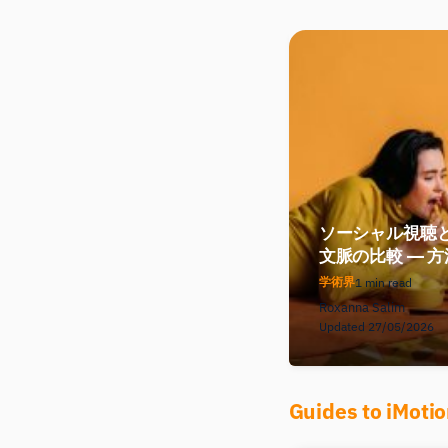
ソーシャル視聴
文脈の比較 ― 
学術界
1 min read
Roxanna Salim
Updated 27/05/2026
Guides to iMoti