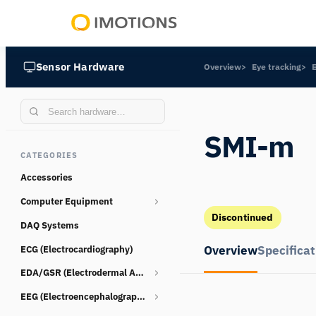
Powering
Human
Sensor Hardware
Overview
Eye tracking
Insight
SMI-m
CATEGORIES
Accessories
Computer Equipment
Discontinued
DAQ Systems
Webcams
Overview
Specificat
ECG (Electrocardiography)
EDA/GSR (Electrodermal Activity)
EEG (Electroencephalography)
Consumables