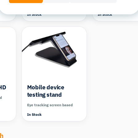
Eye tracking screen based
Eye tracking screen ba
In Stock
In Stock
pare
HD
Mobile device
testing stand
ed
Eye tracking screen based
In Stock
ch