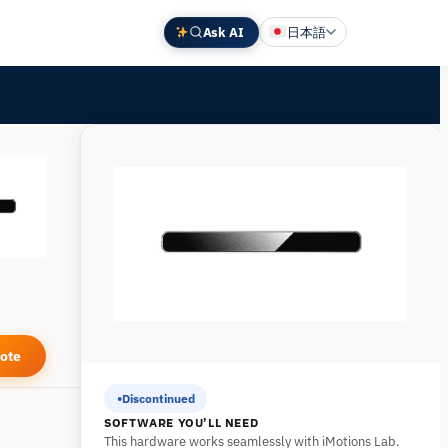
Ask AI
日本語
English
Deutsch
中文 (中国)
Español
Français
ote
Discontinued
SOFTWARE YOU’LL NEED
This hardware works seamlessly with iMotions Lab.