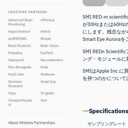
IMOTIONS PARTNERS
SMI RED-m s
Advanced Brain
Affectiva
が30Hzまたは60
Monitoring
にします。残念なが
Argus Science
Artinis
Smart Eye Aurora
を
audEERING
Biopac
Brain Products
Brain Vision
SMI REDn Scien
Empatica
EyeTech
ング・モジュール
に
Gazepoint
Neuroelectrics
Plux Biosignals
Polar
SMIはApple 
Pupil Labs
Realeyes
を持つのかについて
Shimmer
Smart Eye
Research
Varjo
VI-grade
Viewpointsyste
Vive
m
Specification
About iMotions Partnerships
サンプリングレート