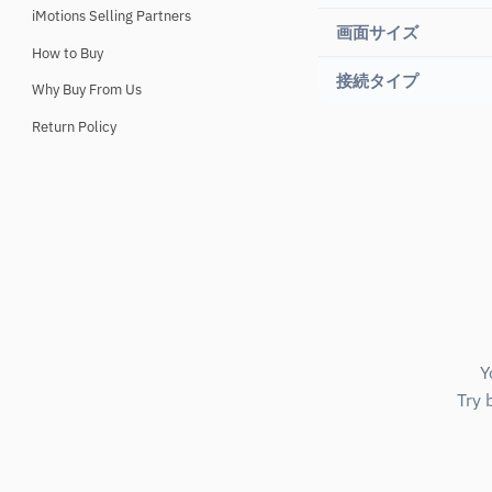
iMotions Selling Partners
画面サイズ
How to Buy
接続タイプ
Why Buy From Us
Return Policy
Y
Try 