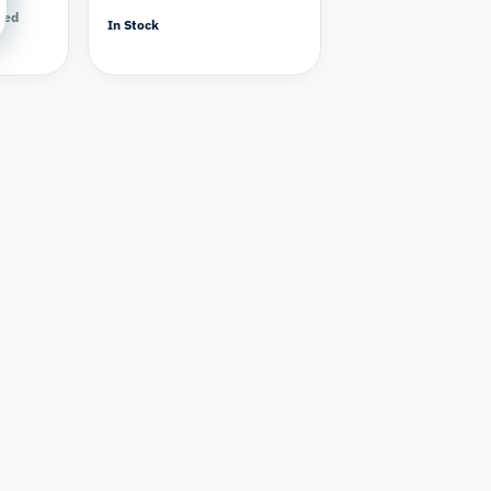
sed
In Stock