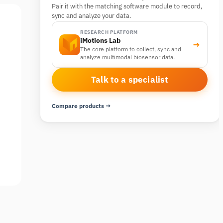
Pair it with the matching software module to record,
sync and analyze your data.
RESEARCH PLATFORM
iMotions Lab
→
The core platform to collect, sync and
analyze multimodal biosensor data.
Talk to a specialist
Compare products →