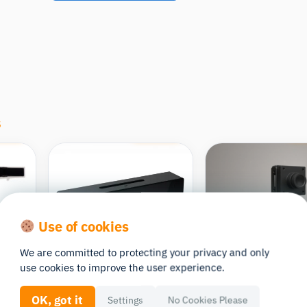
s
pare
Compare
Co
Use of cookies
We are committed to protecting your privacy and only
use cookies to improve the user experience.
Smart Eye Aurora
Smart Eye Pro
Eye Tracker
Hz
OK, got it
Settings
No Cookies Please
ed