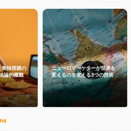
と単独視聴の
ニューロマーケターが世界を
方法論的概観
変えるのを支える3つの技術
1 min read
Bryn Farnsworth
Updated 27/05/2026
ons