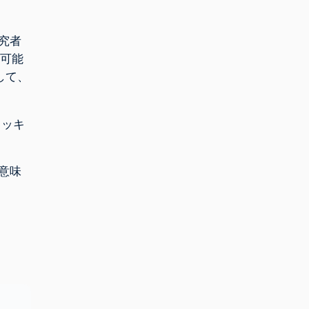
研究者
を可能
して、
ラッキ
な意味