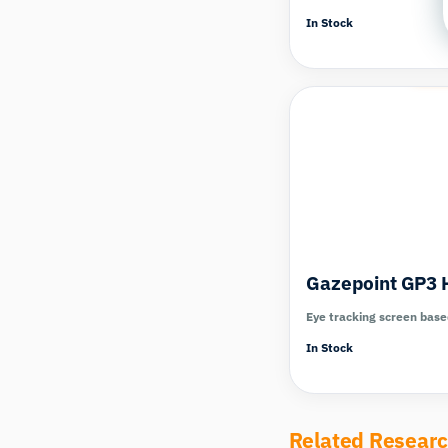
In Stock
Com
Gazepoint GP3 
Eye tracking screen bas
In Stock
Related Resear