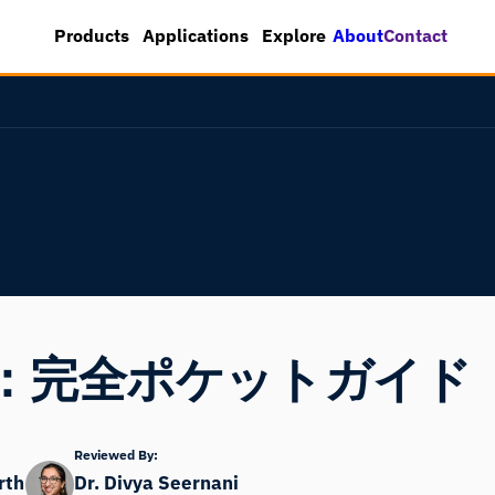
About
Contact
Products
Applications
Explore
：完全ポケットガイド
Reviewed By:
rth
Dr. Divya Seernani