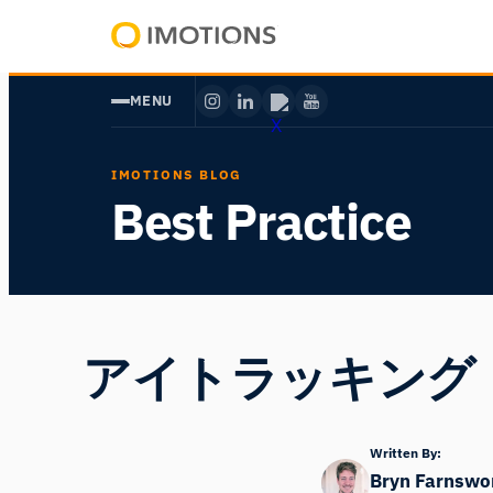
内
容
Powering
を
Human
MENU
ス
Insight
キ
ッ
IMOTIONS BLOG
プ
Best Practice
アイトラッキング
Written By:
Bryn Farnswo