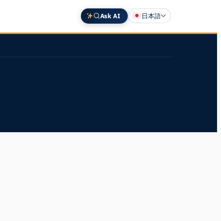
Ask AI
日本語
English
Deutsch
中文 (中国)
Español
Français