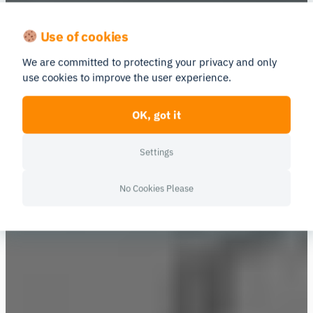
Use of cookies
Wie eine UX-Studie dazu beitrug, das
We are committed to protecting your privacy and only
Immobilienrecht zu ändern
use cookies to improve the user experience.
Wie eine UX-Studie dazu
OK, got it
beitrug, das
Immobilienrecht zu
Settings
ändern
No Cookies Please