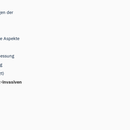
en der
he Aspekte
messung
ng
t)
t-invasiven