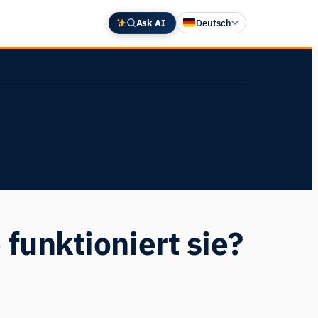
Ask AI
Deutsch
English
中文 (中国)
Español
Français
日本語
funktioniert sie?