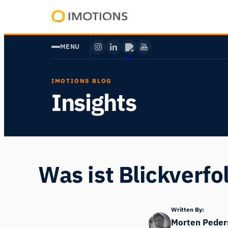
Zum
Inhalt
Powering
springen
Human
MENU
Insight
IMOTIONS BLOG
Insights
Was ist Blickverfo
Written By:
Morten Peder