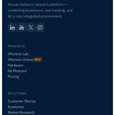
Human behavior research platform —
combining biosensors, eye tracking, and
AI in one integrated environment.
PRODUCTS
iMotions Lab
iMotions Online
NEW
Hardware
All Modules
Pricing
SOLUTIONS
Customer Stories
Academia
iMotions 研究助手
Market Research