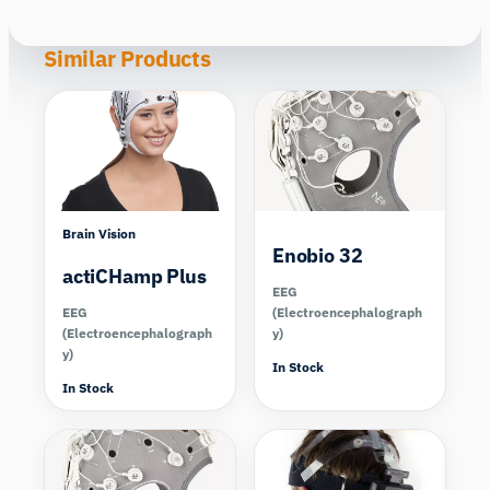
Similar Products
Compare
Compare
Brain Vision
Enobio 32
actiCHamp Plus
EEG
EEG
(Electroencephalograph
(Electroencephalograph
y)
y)
In Stock
In Stock
Compare
Compare