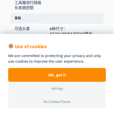
工具箱进行网络
化系统控制
耳机
可选头套
6种尺寸：
42/46/49/54/57/60厘米
脑电图（EEG）
头帽可选配39个或64个10-
Use of cookies
定制电极配置
10脑电图系统电极位
We are committed to protecting your privacy and only
使用 ge 的设置
8-12分钟
use cookies to improve the user experience.
时间
OK, got it
使用干电极时的
1-2分钟
设置时间
Settings
No Cookies Please
Manual