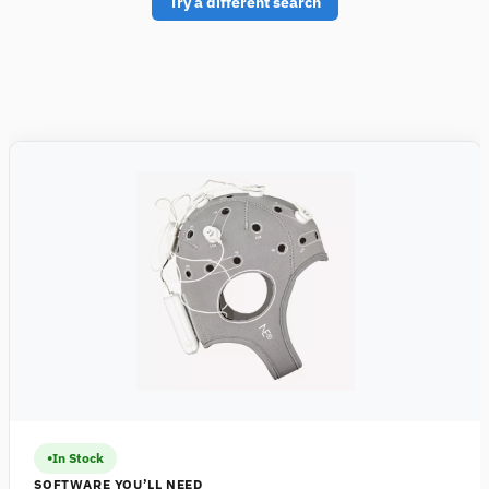
Try a different search
In Stock
SOFTWARE YOU’LL NEED