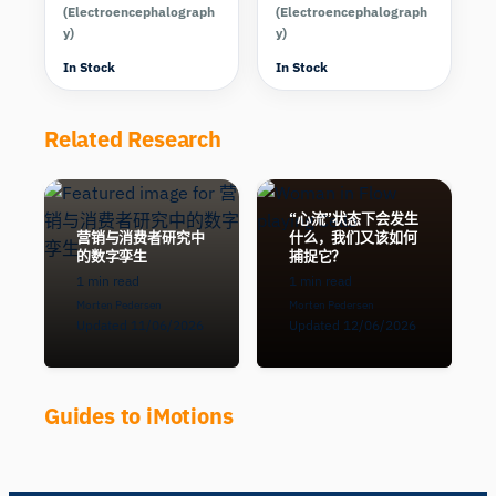
(Electroencephalograph
(Electroencephalograph
y)
y)
In Stock
In Stock
Related Research
“心流”状态下会发生
营销与消费者研究中
什么，我们又该如何
的数字孪生
捕捉它？
1 min read
1 min read
Morten Pedersen
Morten Pedersen
Updated 11/06/2026
Updated 12/06/2026
Guides to iMotions