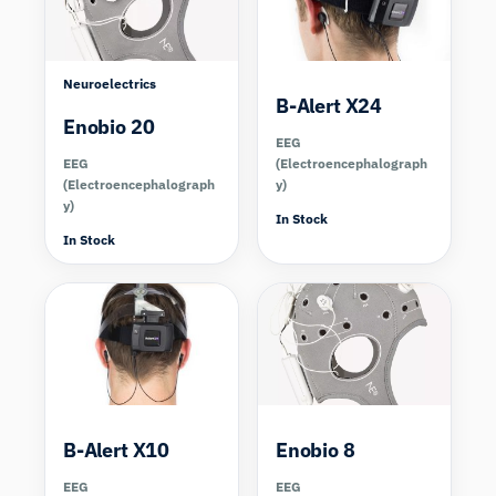
Neuroelectrics
B-Alert X24
Enobio 20
EEG
EEG
(Electroencephalograph
(Electroencephalograph
y)
y)
In Stock
In Stock
Compare
Compare
B-Alert X10
Enobio 8
EEG
EEG