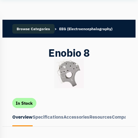
Human
Insight
Browse Categories
EEG (Electroencephalography)
Enobio 8
In Stock
Overview
Specifications
Accessories
Resources
Compare