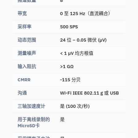
频道数量
8
带宽
0 至 125 Hz（直流耦合）
采样率
500 SPS
动态范围
24 位 – 0.05 微伏 (µV)
测量噪声
< 1 µV 均方根值
输入阻抗
>1 GΩ
CMRR
-115 分贝
沟通
Wi-Fi IEEE 802.11 g 或 USB
三轴加速度计
是 (100 次/秒)
用于离线录制的
是
MicroSD卡