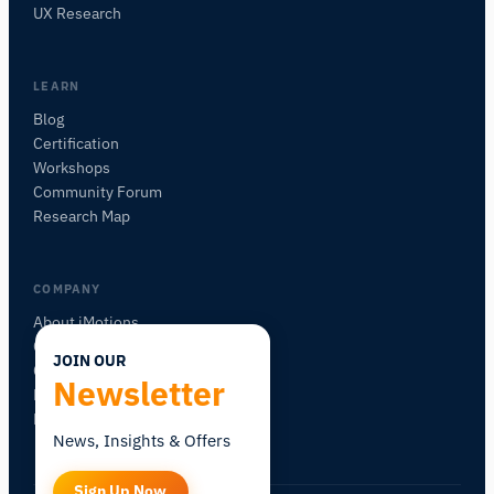
咨询研究方法、产品、传感器、SDK、资源，或
UX Research
描述您想研究的内容。
我将根据您的问题推荐有用的后续问题。
LEARN
咨询此页面
Blog
解释此传感器
可以与什么搭配使用？
Certification
Workshops
Community Forum
Research Map
COMPANY
About iMotions
Careers
JOIN OUR
Contact
Newsletter
My iMotions
Newsletter
News, Insights & Offers
Sign Up Now