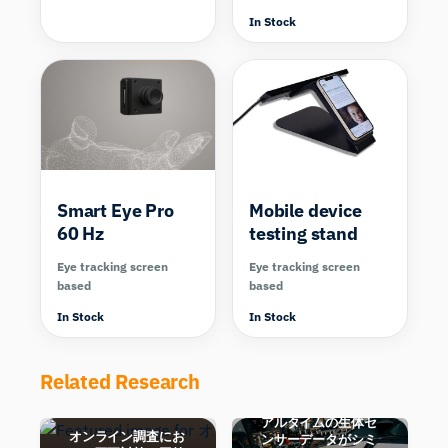
In Stock
Compare
Smart Eye Pro
Mobile device
60 Hz
testing stand
Eye tracking screen
Eye tracking screen
based
based
In Stock
In Stock
「ヒューマン・イ
Related Research
ン・ザ・ループ」型
デジタルツイン：リ
アルタイムの生体セ
オンライン調査にお
ンサーデータがシミ