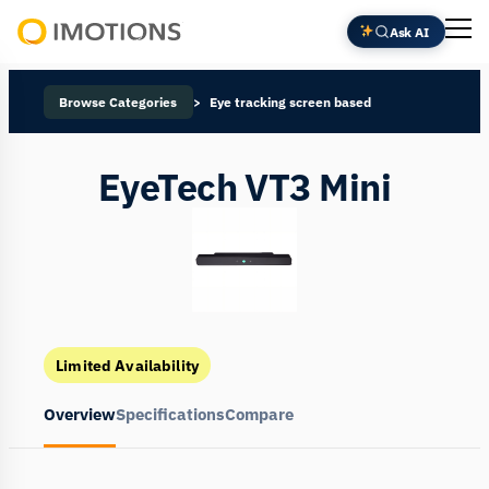
Ask AI
Powering
Human
Browse Categories
Eye tracking screen based
Insight
EyeTech VT3 Mini
Limited Availability
Overview
Specifications
Compare