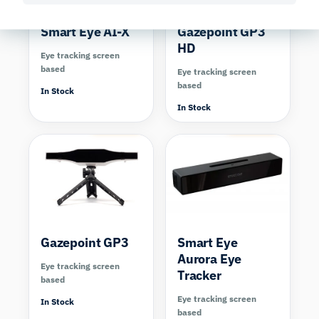
Smart Eye AI-X
Gazepoint GP3
HD
Eye tracking screen
based
Eye tracking screen
based
In Stock
In Stock
Compare
Compare
Gazepoint GP3
Smart Eye
Aurora Eye
Eye tracking screen
Tracker
based
Eye tracking screen
In Stock
based