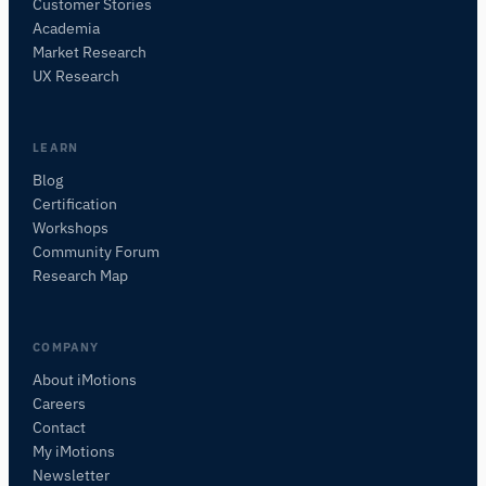
Customer Stories
Academia
iMotionsリサーチアシスタント
Market Research
研究方法、製品、センサー、SDK、リソースに
UX Research
ついて質問するか、研究したい内容を説明して
ください。
質問内容に基づいて、役立つ次の質問を提案しま
LEARN
す。
Blog
Certification
このページについて質問
Workshops
このセンサーを説明
何と組み合わせられますか？
Community Forum
Research Map
COMPANY
About iMotions
Careers
Contact
My iMotions
Newsletter