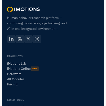
Human behavior research platform —
combining biosensors, eye tracking, and
AI in one integrated environment.
PRODUCTS
iMotions Lab
iMotions Online
NEW
Hardware
All Modules
Pricing
SOLUTIONS