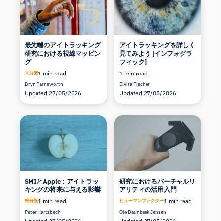
最先端のアイトラッキング
アイトラッキングを詳しく
研究における視線マッピン
見てみよう [インフォグラ
グ
フィック]
1 min read
1 min read
未分類
Bryn Farnsworth
Elvira Fischer
Updated 27/05/2026
Updated 27/05/2026
SMIとApple：アイトラッ
研究におけるバーチャルリ
キングの将来に与える影響
アリティの活用入門
1 min read
1 min read
未分類
ヒューマンファクター
Peter Hartzbech
Ole Baunbæk Jensen
Updated 27/05/2026
Updated 27/05/2026