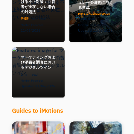
ける不正対策：回答
ュレータ研究に与え
者が実在しない場合
る変革
の対処法
PHYSICAL ERGONOMICS
1 min read
1 min read
学術界
Morten Pedersen
Morten Pedersen
11/06/2026
Updated 11/06/2026
マーケティングおよ
び消費者調査におけ
るデジタルツイン
1 min read
Morten Pedersen
Updated 11/06/2026
Guides to iMotions