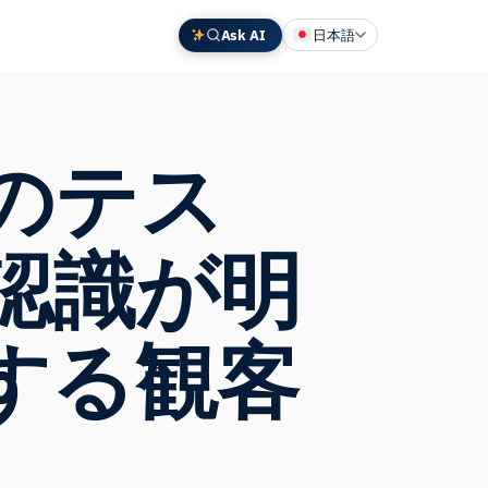
Ask AI
日本語
English
Deutsch
のテス
中文 (中国)
Español
Français
認識が明
する観客