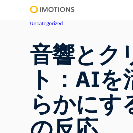
内
容
Powering
を
Uncategorized
Human
ス
Insight
キ
音響とク
ッ
プ
ト：AI
らかにす
の反応