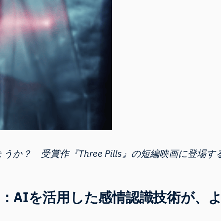
か？ 受賞作『Three Pills』の短編映画に登場
：AIを活用した感情認識技術が、