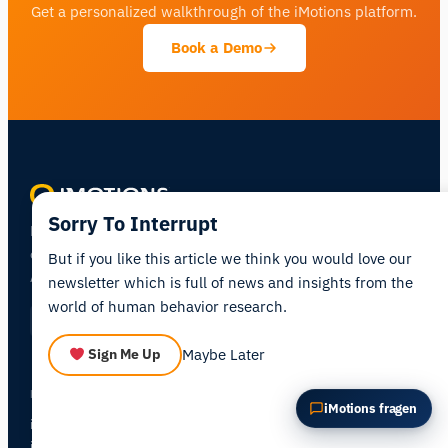
Get a personalized walkthrough of the iMotions platform.
Diesen Artikel zusammenfassen
Warum ist das wichtig?
Book a Demo
Wie könnte ich das anwenden?
Sorry To Interrupt
Human behavior research platform —
combining biosensors, eye tracking, and
But if you like this article we think you would love our
AI in one integrated environment.
newsletter which is full of news and insights from the
world of human behavior research.
Maybe Later
Sign Me Up
PRODUCTS
iMotions fragen
iMotions Lab
iMotions Online
NEW