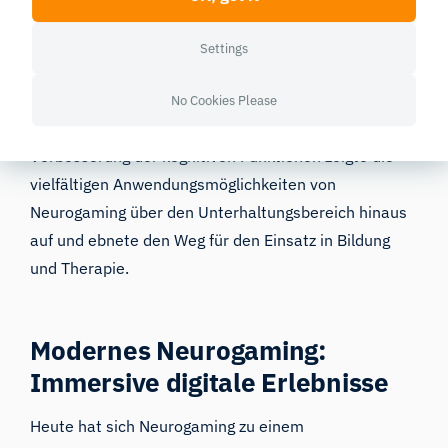
geistige Beweglichkeit und Aufmerksamkeit älterer
Menschen zu verbessern. Die Spieler steuerten ein
Settings
Auto über eine kurvenreiche Straße und reagierten
dabei gleichzeitig auf verschiedene Schilder und
No Cookies Please
Signale. Die Wirksamkeit des Spiels bei der
Verbesserung der kognitiven Funktionen zeigte die
vielfältigen Anwendungsmöglichkeiten von
Neurogaming über den Unterhaltungsbereich hinaus
auf und ebnete den Weg für den Einsatz in Bildung
und Therapie.
Modernes Neurogaming:
Immersive digitale Erlebnisse
Heute hat sich Neurogaming zu einem