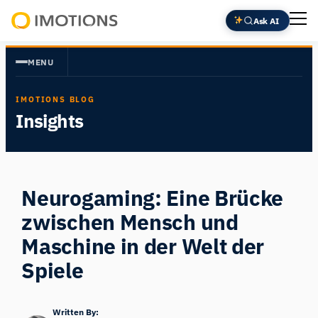
Zum
Ask AI
Inhalt
Powering
springen
Human
MENU
Insight
IMOTIONS BLOG
Insights
Neurogaming: Eine Brücke
zwischen Mensch und
Maschine in der Welt der
Spiele
Written By: