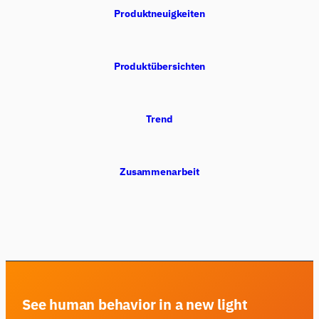
Produktneuigkeiten
Produktübersichten
Trend
Zusammenarbeit
iMotions Forschungsassistent
Fragen Sie nach Forschungsmethoden,
Produkten, Sensoren, SDKs, Ressourcen oder
beschreiben Sie, was Sie untersuchen möchten.
Ich schlage nützliche nächste Fragen vor, basierend
auf dem, was Sie fragen.
See human behavior in a new light
FRAGEN SIE ZU DIESEM ARTIKEL