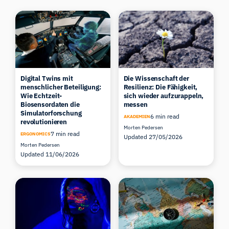
Digital Twins mit
Die Wissenschaft der
menschlicher Beteiligung:
Resilienz: Die Fähigkeit,
Wie Echtzeit-
sich wieder aufzurappeln,
Biosensordaten die
messen
Simulatorforschung
6 min read
AKADEMIEN
revolutionieren
Morten Pedersen
7 min read
ERGONOMICS
Updated 27/05/2026
Morten Pedersen
Updated 11/06/2026