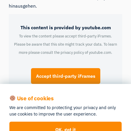
hinausgehen.
This content is provided by youtube.com
To view the content please accept third-party iFrames.
Please be aware that this site might track your data. To learn
more please consult the privacy policy of
youtube.com
.
Accept third-party iFrames
NeuroRacer und kognitives Training
Ein weiterer
Use of cookies
bedeutender Meilenstein war die Entwicklung von
We are committed to protecting your privacy and only
NeuroRacer durch den Neurowissenschaftler Adam
use cookies to improve the user experience.
Gazzaley im Jahr 2013. NeuroRacer wurde als
Instrument für kognitives Training konzipiert, um die
OK, got it