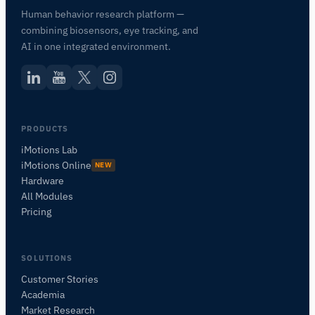
Human behavior research platform —
combining biosensors, eye tracking, and
AI in one integrated environment.
PRODUCTS
iMotions Lab
iMotions Online
NEW
Hardware
All Modules
Pricing
SOLUTIONS
Customer Stories
Academia
Asistente de Investigación de iMotions
Market Research