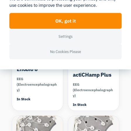
use cookies to improve the user experience.
Similar Products
Compare
Compare
OK, got it
Settings
No Cookies Please
Brain Vision
Enobio 8
actiCHamp Plus
EEG
(Electroencephalograph
EEG
y)
(Electroencephalograph
y)
In Stock
In Stock
Compare
Compare