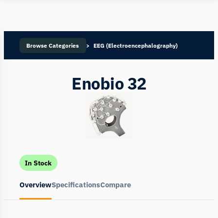
Human
Insight
Browse Categories
EEG (Electroencephalography)
Enobio 32
In Stock
Overview
Specifications
Compare