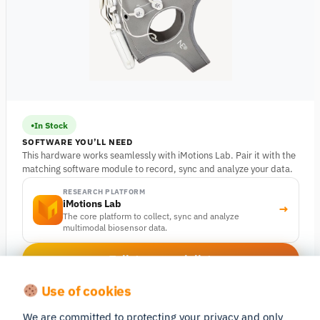
In Stock
SOFTWARE YOU’LL NEED
This hardware works seamlessly with iMotions Lab. Pair it with the
matching software module to record, sync and analyze your data.
RESEARCH PLATFORM
iMotions Lab
→
The core platform to collect, sync and analyze
multimodal biosensor data.
Talk to a specialist
Use of cookies
Compare products →
We are committed to protecting your privacy and only