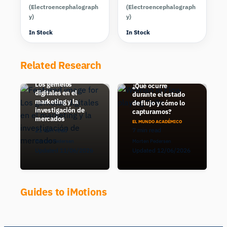
(Electroencephalograph
(Electroencephalograph
y)
y)
In Stock
In Stock
Related Research
Los gemelos
¿Qué ocurre
digitales en el
durante el estado
marketing y la
de flujo y cómo lo
investigación de
capturamos?
mercados
EL MUNDO ACADÉMICO
21 min read
7 min read
Morten Pedersen
Morten Pedersen
Updated 11/06/2026
Updated 12/06/2026
Guides to iMotions