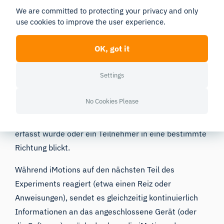
We are committed to protecting your privacy and only
zwischen verschiedenen Geräten ist es auch möglich,
use cookies to improve the user experience.
die Daten zum Auslösen von Ereignissen in iMotions
zu nutzen und sie sogar an das ursprüngliche Gerät
OK, got it
zurückzusenden.
Settings
So lassen sich beispielsweise Befehle erstellen, die
iMotions anweisen, einen neuen Reiz zu präsentieren,
No Cookies Please
sobald ein bestimmter Gesichtsausdruck gezeigt
wurde, eine bestimmte Anzahl von GSR-Spitzen
erfasst wurde oder
ein Teilnehmer in eine bestimmte
Richtung blickt
.
Während iMotions auf den nächsten Teil des
Experiments reagiert (etwa einen Reiz oder
Anweisungen), sendet es gleichzeitig kontinuierlich
Informationen an das angeschlossene Gerät (oder