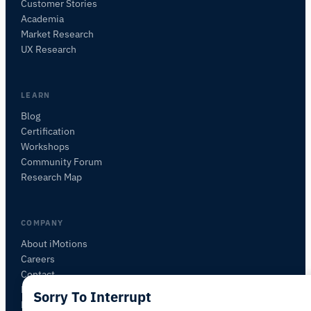
Customer Stories
Academia
iMotions Forschungsassistent
Market Research
Fragen Sie nach Forschungsmethoden,
UX Research
Produkten, Sensoren, SDKs, Ressourcen oder
beschreiben Sie, was Sie untersuchen möchten.
Ich schlage nützliche nächste Fragen vor, basierend
LEARN
auf dem, was Sie fragen.
Blog
Certification
FRAGEN SIE ZU DIESEM ARTIKEL
Workshops
Diesen Artikel zusammenfassen
Warum ist das wichtig?
Community Forum
Wie könnte ich das anwenden?
Research Map
COMPANY
About iMotions
Careers
Contact
My iMotions
Sorry To Interrupt
Newsletter