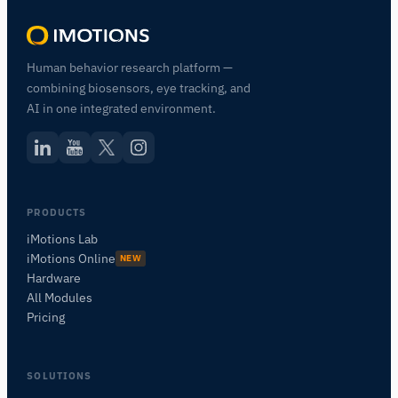
Human behavior research platform —
combining biosensors, eye tracking, and
AI in one integrated environment.
PRODUCTS
iMotions Lab
iMotions Online
NEW
Hardware
All Modules
Pricing
SOLUTIONS