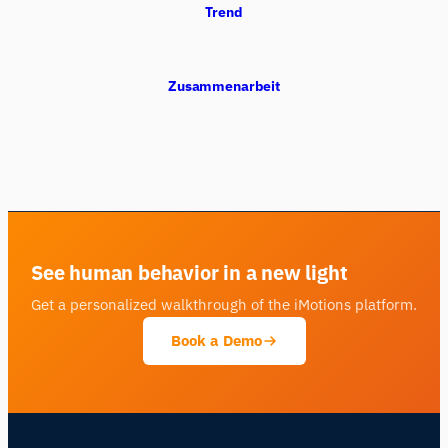
Trend
Zusammenarbeit
See human behavior in a new light
Get a personalized walkthrough of the iMotions platform.
Book a Demo