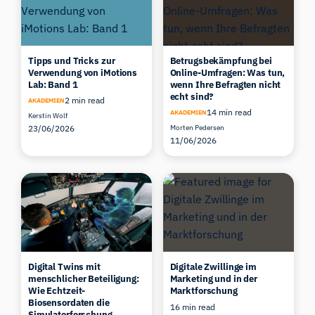
Tipps und Tricks zur
Betrugsbekämpfung bei
Verwendung von iMotions
Online-Umfragen: Was tun,
Lab: Band 1
wenn Ihre Befragten nicht
echt sind?
2 min read
AKADEMIEN
14 min read
AKADEMIEN
Kerstin Wolf
23/06/2026
Morten Pedersen
11/06/2026
Digital Twins mit
Digitale Zwillinge im
menschlicher Beteiligung:
Marketing und in der
Wie Echtzeit-
Marktforschung
Biosensordaten die
16 min read
Simulatorforschung