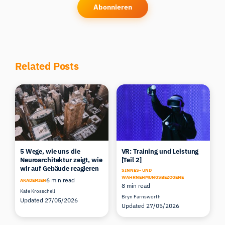
Abonnieren
Related Posts
5 Wege, wie uns die
VR: Training und Leistung
Neuroarchitektur zeigt, wie
[Teil 2]
wir auf Gebäude reagieren
SINNES- UND
WAHRNEHMUNGSBEZOGENE
6 min read
AKADEMIEN
8 min read
Kate Krosschell
Bryn Farnsworth
Updated 27/05/2026
Updated 27/05/2026