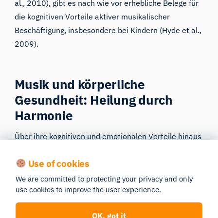
al., 2010), gibt es nach wie vor erhebliche Belege für
die kognitiven Vorteile aktiver musikalischer
Beschäftigung, insbesondere bei Kindern (Hyde et al.,
2009).
Musik und körperliche
Gesundheit: Heilung durch
Harmonie
Über ihre kognitiven und emotionalen Vorteile hinaus
kann Musik auch die körperliche Gesundheit
Use of cookies
beeinflussen. Es hat sich gezeigt, dass das Hören von
Musik den Blutdruck senkt, den Cortisolspiegel (das
We are committed to protecting your privacy and only
use cookies to improve the user experience.
wichtigste Stresshormon des Körpers) reduziert und
sogar die Immunfunktion verbessert (Chanda &
OK, got it
Levitin, 2013). Die Fähigkeit der Musik, Entspannung