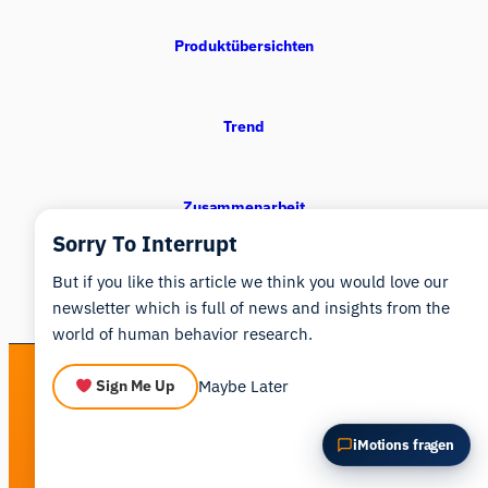
Diesen Artikel zusammenfassen
Warum ist das wichtig?
Produktübersichten
Wie könnte ich das anwenden?
Trend
Zusammenarbeit
Sorry To Interrupt
But if you like this article we think you would love our
newsletter which is full of news and insights from the
world of human behavior research.
Maybe Later
Sign Me Up
See human behavior in a new light
Get a personalized walkthrough of the iMotions platform.
iMotions fragen
Book a Demo