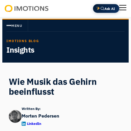
Zum
Ask AI
Inhalt
Powering
springen
Human
MENU
Insight
IMOTIONS BLOG
Insights
Wie Musik das Gehirn
beeinflusst
Written By:
Morten Pedersen
LinkedIn