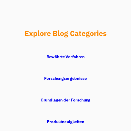
Explore Blog Categories
Bewährte Verfahren
Forschungsergebnisse
iMotions Forschungsassistent
Fragen Sie nach Forschungsmethoden,
Produkten, Sensoren, SDKs, Ressourcen oder
Grundlagen der Forschung
beschreiben Sie, was Sie untersuchen möchten.
Ich schlage nützliche nächste Fragen vor, basierend
auf dem, was Sie fragen.
Produktneuigkeiten
FRAGEN SIE ZU DIESEM ARTIKEL