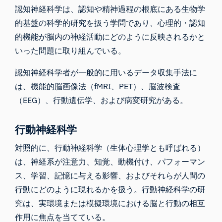
認知神経科学は
、認知や精神過程の根底にある生物学
的基盤の科学的研究を扱う学問であり、心理的・認知
的機能が脳内の神経活動にどのように反映されるかと
いった問題に取り組んでいる。
認知神経科学者が一般的に用いるデータ収集手法に
は、機能的脳画像法（
fMRI
、PET）、
脳波検査
（EEG）、行動遺伝学、および病変研究がある。
行動神経科学
対照的に、
行動神経科学
（生体心理学とも呼ばれる）
は、神経系が注意力、知覚、動機付け、パフォーマン
ス、学習、記憶に与える影響、およびそれらが
人間の
行動
にどのように現れるかを扱う。行動神経科学の研
究は、実環境または模擬環境における脳と行動の相互
作用に焦点を当てている。