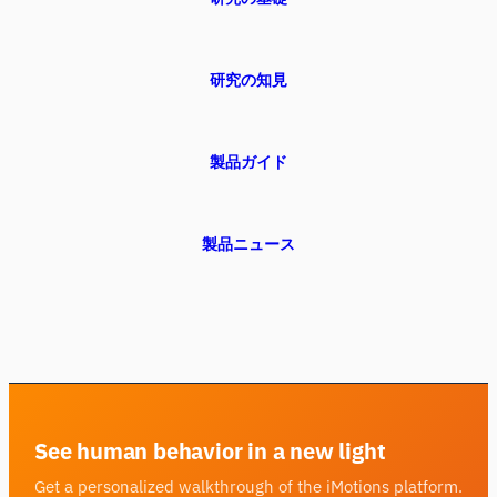
研究の知見
製品ガイド
製品ニュース
See human behavior in a new light
Get a personalized walkthrough of the iMotions platform.