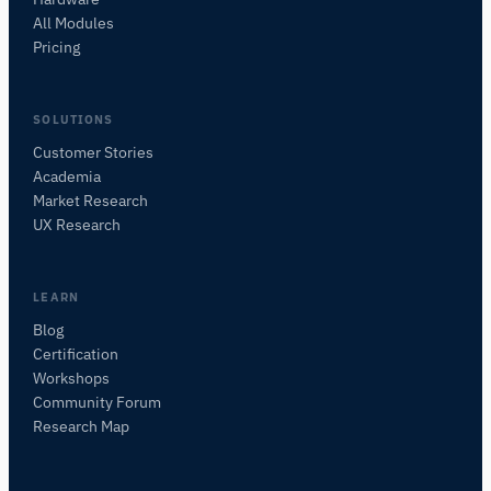
All Modules
Pricing
SOLUTIONS
Customer Stories
Academia
iMotionsリサーチアシスタント
Market Research
研究方法、製品、センサー、SDK、リソースに
UX Research
ついて質問するか、研究したい内容を説明して
ください。
質問内容に基づいて、役立つ次の質問を提案しま
LEARN
す。
Blog
Certification
この記事について質問
Workshops
この記事を要約
なぜこれが重要ですか？
Community Forum
これをどう応用できますか？
Research Map