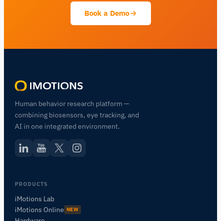
Book a Demo
Human behavior research platform —
combining biosensors, eye tracking, and
AI in one integrated environment.
PRODUCTS
iMotions Lab
iMotions Online
NEW
Hardware