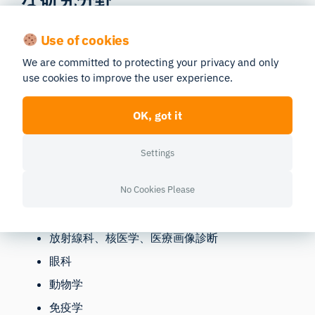
神経科学の応用は、さまざまな研究分野で大きく拡大
Use of cookies
しています。
『Frontiers in Neuroscience』
による
We are committed to protecting your privacy and only
と
、
主要な研究分野トップ10は以下の通りです：
use cookies to improve the user experience.
精神医学
OK, got it
生理学
行動科学
Settings
薬理学、薬学
No Cookies Please
生化学、分子生物学
心理学 内分泌学、代謝
放射線科、核医学、医療画像診断
眼科
動物学
免疫学