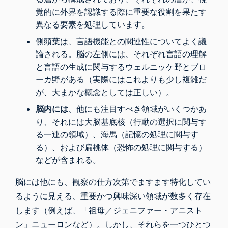
覚的に外界を認識する際に重要な役割を果たす
異なる要素を処理しています。
側頭葉は、言語機能との関連性についてよく議
論される。脳の左側には、それぞれ言語の理解
と言語の生成に関与するウェルニッケ野とブロ
ーカ野がある（実際にはこれよりも少し複雑だ
が、大まかな概念としては正しい）。
脳内には
、他にも注目すべき領域がいくつかあ
り、それには大脳基底核（行動の選択に関与す
る一連の領域）、海馬（記憶の処理に関与す
る）、および扁桃体（恐怖の処理に関与する）
などが含まれる。
脳には他にも、観察の仕方次第でますます特化してい
るように見える、重要かつ興味深い領域が数多く存在
します（例えば、「
祖母／ジェニファー・アニスト
ン」ニューロン
など）。しかし、それらを一つひとつ