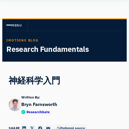
内
Human
容
Insight
を
MENU
ス
キ
IMOTIONS BLOG
ッ
Research Fundamentals
プ
神経科学入門
Written By:
Bryn Farnsworth
ResearchGate
SHARE
Preferred source