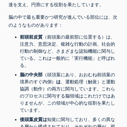
達を支え、円滑にする役割を果たしています。
脳の中で最も重要かつ研究が進んでいる部位には、次
のようなものがあります：
前頭前皮質
（前頭葉の最前部に位置する）は、
注意力、意思決定、複雑な行動の計画、社会的
行動の制御など、さまざまな認知機能に関与し
ている。これは一般的に「実行機能」と呼ばれ
る。
脳の中央部
（頭頂葉にあり、おおむね前頭葉の
境界のすぐ内側）
は
、運動処理（触覚）と運動
協調（動作）の両方に関与しています。これら
のプロセスに関与する脳領域はこれだけではあ
りませんが、この領域が中心的な役割を果たし
ています。
後頭葉皮質は
知覚に関与しており、多くの異な
る層から構成されており、それぞれの層が、視