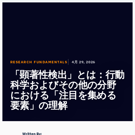
内
Human
容
Insight
を
ス
キ
ッ
プ
RESEARCH FUNDAMENTALS
4月 29, 2026
「顕著性検出」とは：行動
科学およびその他の分野
における「注目を集める
要素」の理解
Written By: