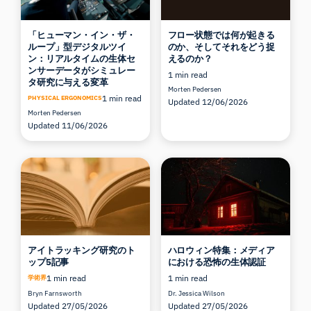
「ヒューマン・イン・ザ・
フロー状態では何が起きる
ループ」型デジタルツイ
のか、そしてそれをどう捉
ン：リアルタイムの生体セ
えるのか？
ンサーデータがシミュレー
1 min read
タ研究に与える変革
Morten Pedersen
1 min read
PHYSICAL ERGONOMICS
Updated 12/06/2026
Morten Pedersen
Updated 11/06/2026
アイトラッキング研究のト
ハロウィン特集：メディア
ップ5記事
における恐怖の生体認証
1 min read
1 min read
学術界
Bryn Farnsworth
Dr. Jessica Wilson
Updated 27/05/2026
Updated 27/05/2026