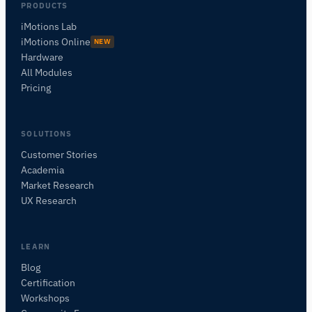
PRODUCTS
iMotions Lab
iMotions Online
NEW
Hardware
All Modules
Pricing
SOLUTIONS
Customer Stories
Academia
iMotionsリサーチアシスタント
Market Research
研究方法、製品、センサー、SDK、リソースに
UX Research
ついて質問するか、研究したい内容を説明して
ください。
質問内容に基づいて、役立つ次の質問を提案しま
LEARN
す。
Blog
Certification
この記事について質問
Workshops
この記事を要約
なぜこれが重要ですか？