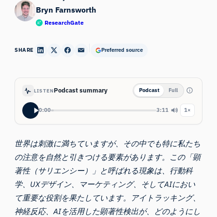
Bryn Farnsworth
ResearchGate
SHARE
Preferred source
Podcast summary
Podcast
Full
LISTEN
0:00
3:11
1×
世界は刺激に満ちていますが、その中でも特に私たち
の注意を自然と引きつける要素があります。この「
顕
著性
（
サリエンシー
）」と呼ばれる現象は、行動科
学、UXデザイン、マーケティング、そしてAIにおい
て重要な役割を果たしています。アイトラッキング、
神経反応、AIを活用した顕著性検出が、どのようにし