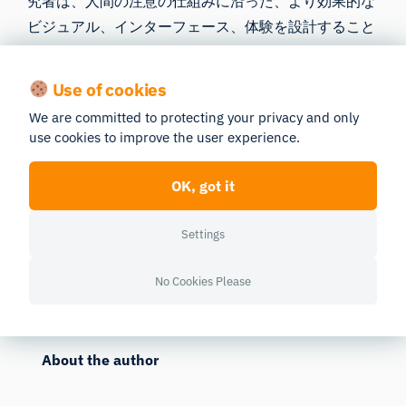
究者は、人間の注意の仕組みに沿った、より効果的な
ビジュアル、インターフェース、体験を設計すること
ができるようになります。
Use of cookies
広告の改善からAIを活用した意思決定の高度化に至る
まで、サリエンシーの応用範囲は無限大です。技術の
We are committed to protecting your privacy and only
use cookies to improve the user experience.
進歩に伴い、注意を測定し、誘導する手法はさらに精
緻化され、デジタルコンテンツから現実世界での交流
OK, got it
に至るまで、あらゆるものに変化をもたらすことが期
待されます。
Settings
No Cookies Please
Published
04/29/2026
Last edited
05/27/2026
About the author