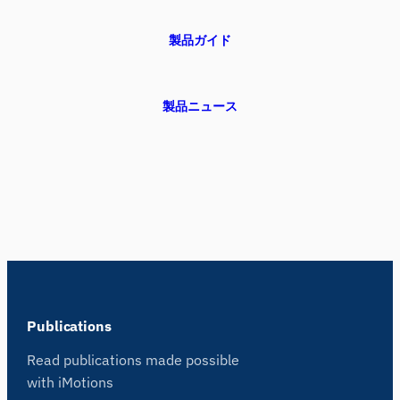
製品ガイド
製品ニュース
Publications
Read publications made possible
with iMotions