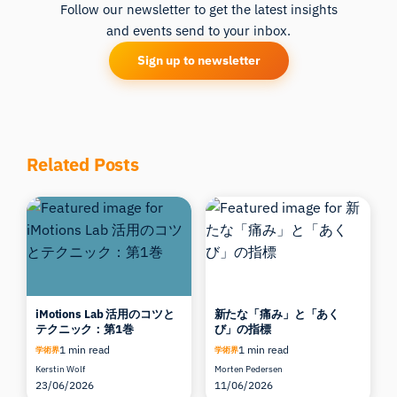
Follow our newsletter to get the latest insights
and events send to your inbox.
Sign up to newsletter
Related Posts
iMotions Lab 活用のコツと
新たな「痛み」と「あく
テクニック：第1巻
び」の指標
1 min read
1 min read
学術界
学術界
Kerstin Wolf
Morten Pedersen
23/06/2026
11/06/2026