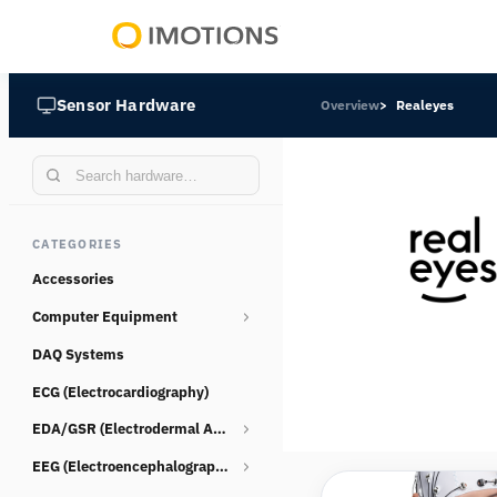
Powering
Human
Sensor Hardware
Overview
Realeyes
Insight
CATEGORIES
Accessories
Computer Equipment
DAQ Systems
Webcams
ECG (Electrocardiography)
EDA/GSR (Electrodermal Activity)
EEG (Electroencephalography)
Consumables