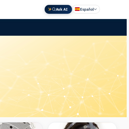
Ask AI
Español
English
Deutsch
中文 (中国)
Français
日本語
Compare
Compare