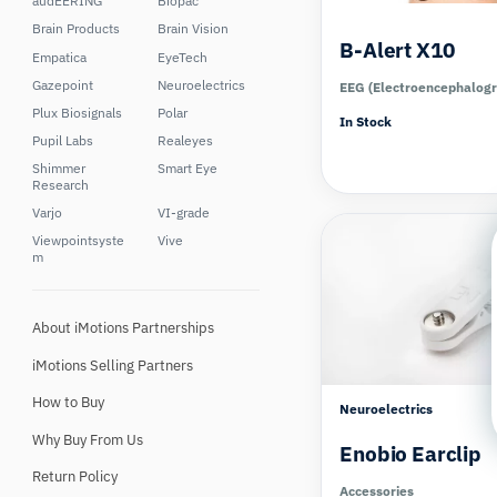
audEERING
Biopac
Brain Products
Brain Vision
B-Alert X10
Empatica
EyeTech
Gazepoint
Neuroelectrics
EEG (Electroencephalog
Plux Biosignals
Polar
In Stock
Pupil Labs
Realeyes
Shimmer
Smart Eye
Research
Varjo
VI-grade
Viewpointsyste
Vive
m
About iMotions Partnerships
iMotions Selling Partners
How to Buy
Neuroelectrics
Why Buy From Us
Enobio Earclip
Return Policy
Accessories