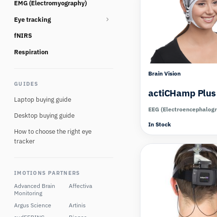
EMG (Electromyography)
Consumables
Eye tracking
fNIRS
Eye tracking glasses
Eye Tracking Multi Camera
Respiration
Eye tracking screen based
Brain Vision
GUIDES
Eye tracking Virtual Reality
actiCHamp Plus
Laptop buying guide
EEG (Electroencephalog
Desktop buying guide
In Stock
How to choose the right eye
tracker
IMOTIONS PARTNERS
Advanced Brain
Affectiva
Monitoring
Argus Science
Artinis