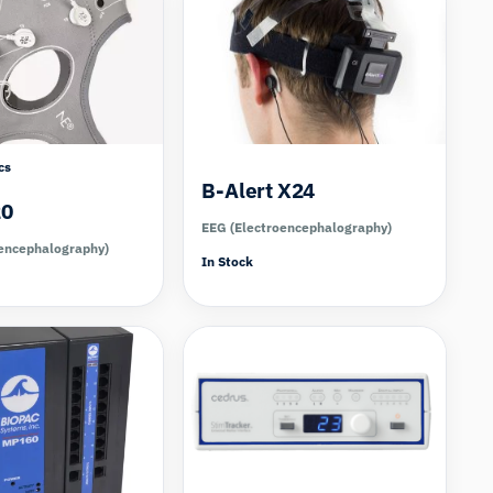
cs
B-Alert X24
20
EEG (Electroencephalography)
encephalography)
In Stock