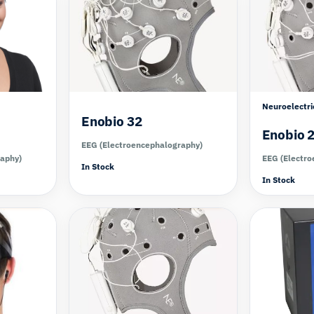
Neuroelectri
Enobio 32
Enobio 
EEG (Electroencephalography)
raphy)
EEG (Electro
In Stock
In Stock
Compare
Compare