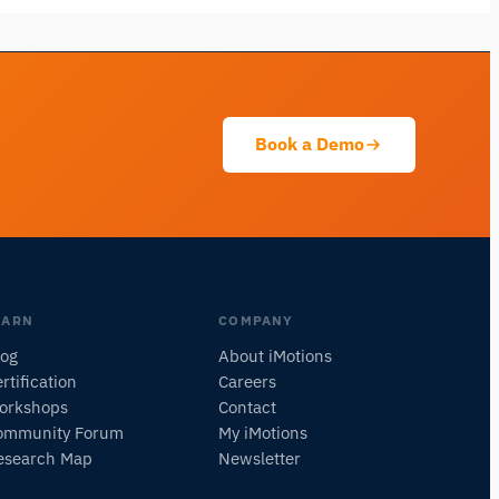
Pregunta sobre métodos de investigación,
productos, sensores, SDKs, recursos, o
describe lo que quieres estudiar.
Te sugeriré próximas preguntas útiles según lo
que preguntes.
Book a Demo
PREGUNTAR SOBRE ESTA PÁGINA
Explicar este sensor
¿Con qué puedo emparejarlo?
EARN
COMPANY
log
About iMotions
rtification
Careers
orkshops
Contact
ommunity Forum
My iMotions
esearch Map
Newsletter