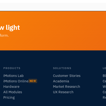
w light
tform.
PRODUCTS
SOLUTIONS
L
iMotions Lab
Customer Stories
B
iMotions Online
Academia
Ce
NEW
Hardware
Market Research
W
All Modules
UX Research
C
Pricing
R