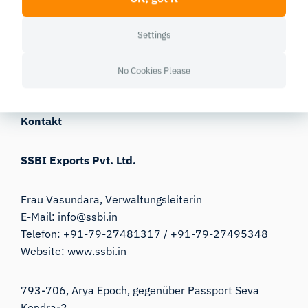
Regierungsbehörden, staatlichen Unternehmen und
großen Konzernen zusammengearbeitet. SSBI
Settings
arbeitet mit Anbietern von Lösungen der nächsten
Generation aus aller Welt zusammen, um innovative
No Cookies Please
Produkte und Lösungen in ganz Indien anzubieten.
Kontakt
SSBI Exports Pvt. Ltd.
Frau Vasundara, Verwaltungsleiterin
E-Mail:
info@ssbi.in
Telefon: +91-79-27481317 / +91-79-27495348
Website:
www.ssbi.in
793-706, Arya Epoch, gegenüber Passport Seva
Kendra-2,