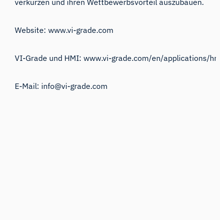
verkürzen und ihren Wettbewerbsvorteil auszubauen.
Website:
www.vi-grade.com
VI-Grade und HMI:
www.vi-grade.com/en/applications/hm
E-Mail:
info@vi-grade.com
iMotions Forschungsassistent
Fragen Sie nach Forschungsmethoden,
Produkten, Sensoren, SDKs, Ressourcen oder
beschreiben Sie, was Sie untersuchen möchten.
Ich schlage nützliche nächste Fragen vor, basierend
auf dem, was Sie fragen.
FRAGEN SIE ZU DIESER SEITE