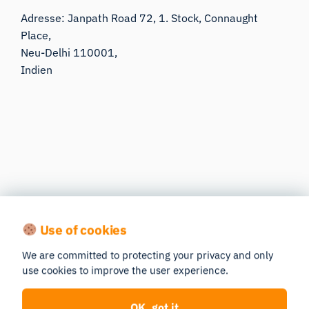
Adresse: Janpath Road 72, 1. Stock, Connaught
Place,
Neu-Delhi 110001,
Indien
SSBI-Exporte
Use of cookies
SSBI Exports ist ein nach ISO 9001:2015
We are committed to protecting your privacy and only
zertifizierter, führender Systemintegrator mit Sitz in
use cookies to improve the user experience.
Ahmedabad, Gujarat (Indien). Mit 30 Jahren
Erfahrung hat SSBI erfolgreich mit verschiedenen
OK, got it