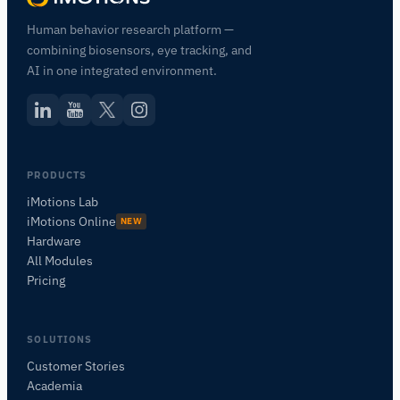
Human behavior research platform —
combining biosensors, eye tracking, and
AI in one integrated environment.
PRODUCTS
iMotions Lab
iMotions Online
NEW
Hardware
All Modules
Pricing
SOLUTIONS
Customer Stories
Academia
iMotionsリサーチアシスタント