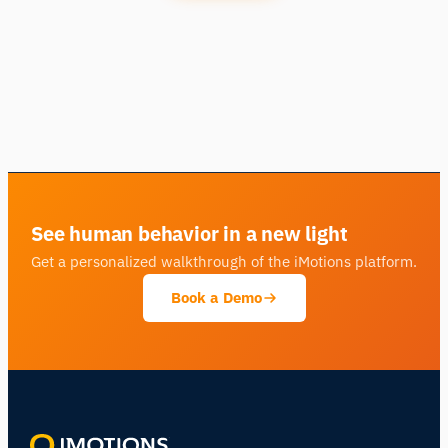
See human behavior in a new light
Get a personalized walkthrough of the iMotions platform.
Book a Demo