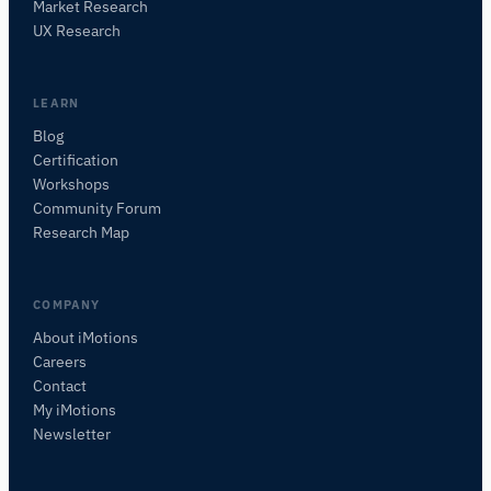
Market Research
研究方法、製品、センサー、SDK、リソースに
UX Research
ついて質問するか、研究したい内容を説明して
ください。
質問内容に基づいて、役立つ次の質問を提案しま
LEARN
す。
Blog
Certification
このページについて質問
Workshops
このページは何についてですか？
Community Forum
Research Map
COMPANY
About iMotions
Careers
Contact
My iMotions
Newsletter