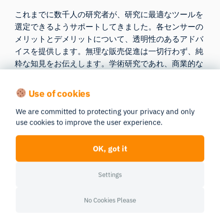
これまでに数千人の研究者が、研究に最適なツールを
選定できるようサポートしてきました。各センサーの
メリットとデメリットについて、透明性のあるアドバ
イスを提供します。無理な販売促進は一切行わず、純
粋な知見をお伝えします。学術研究であれ、商業的な
試験であれ、お客様の目標に最適な構成選びをお手伝
いします。
Use of cookies
We are committed to protecting your privacy and only
将来を見据えた研究
use cookies to improve the user experience.
テクノロジーは進化し続け、私たちもまた進化し続け
OK, got it
ます。iMotionsプラットフォームは、新しいハードウ
ェアやデバイスに対応できるよう、常に更新されてい
Settings
ます。当社を通じて購入することは、いわば「ロード
マップ」を購入するようなものです。それは、お客様
No Cookies Please
のニーズが変化しても、研究ツールが常に最新の状態
であり続けることを保証するものです。