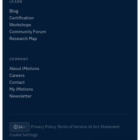
質問内容に基づいて、役立つ次の質問を提案しま
LEARN
す。
Blog
Certification
Workshops
Community Forum
Research Map
COMPANY
About iMotions
Careers
Contact
My iMotions
Newsletter
Privacy Policy
Terms of Service
AI Act Statement
JA
|
·
·
·
Cookie Settings