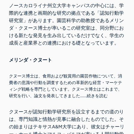
ノースカロライナ州立大学キャンパスの中心には、学
際的な連携と画期的な研究の拠点である「
認知行動学
研究室
」があります。園芸科学の助教授であるメリン
ダ・クヌース博士が率いるこの研究室は、同分野にお
ける新たな発見を生み出しているだけでなく、学生の
成長と産業界との連携における礎となっています。
メリンダ・クヌート
クヌース博士は、食用および観賞用の園芸作物について、消
費者の意識や行動を調査するための革新的な経営・マーケテ
ィング戦略を専門としています。クヌース博士はこれまで、
研究を行い、論文を発表してきました
……続きを読む
クヌースが認知行動学研究所を設立するまでの道のり
は、専門知識と情熱が見事に融合したものでした。そ
の始まりはテキサスA&M大学にあり、彼女は
チャーリ
ー・ホール博士とマルコ・パルマが率いる人間行動学