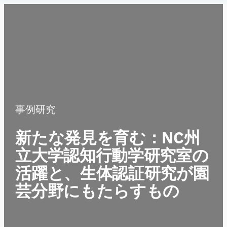
内
Human
容
Insight
を
ス
キ
ッ
プ
事例研究
新たな発見を育む：NC州
立大学認知行動学研究室の
活躍と、生体認証研究が園
芸分野にもたらすもの