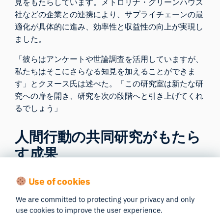
見をもたらしています。メトロリナ・グリーンハウス
社などの企業との連携により、サプライチェーンの最
適化が具体的に進み、効率性と収益性の向上が実現し
ました。
「彼らはアンケートや世論調査を活用していますが、
私たちはそこにさらなる知見を加えることができま
す」とクヌース氏は述べた。「この研究室は新たな研
究への扉を開き、研究を次の段階へと引き上げてくれ
るでしょう」
人間行動の共同研究がもたら
す成果
認知行動学研究室の成功がもたらす波及効果は計り知
Use of cookies
れない。様々な分野において、より質の高い学術誌に
We are committed to protecting your privacy and only
研究成果を発表し、より多くの研究助成金を獲得でき
use cookies to improve the user experience.
る可能性が開かれたことで、同研究室は科学の発展に