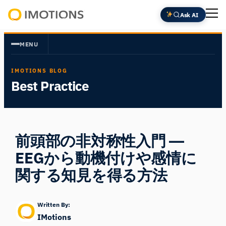
内
Ask AI
容
Powering
を
Human
MENU
ス
Insight
キ
IMOTIONS BLOG
ッ
Best Practice
プ
前頭部の非対称性入門 ―
EEGから動機付けや感情に
関する知見を得る方法
Written By:
IMotions