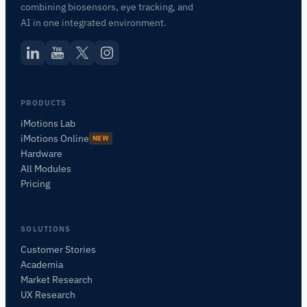
combining biosensors, eye tracking, and
AI in one integrated environment.
PRODUCTS
iMotions Lab
iMotions Online
NEW
Hardware
All Modules
Pricing
SOLUTIONS
Customer Stories
Academia
iMotionsリサーチアシスタント
Market Research
研究方法、製品、センサー、SDK、リソースに
UX Research
ついて質問するか、研究したい内容を説明して