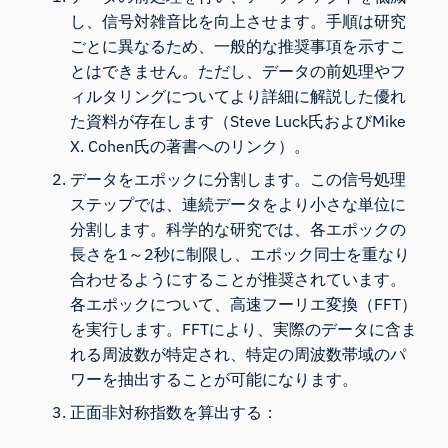
し、信号対雑音比を向上させます。手順は研究
ごとに異なるため、一般的な推奨事項を示すこ
とはできません。ただし、データの前処理やフ
ィルタリングについてより詳細に解説した優れ
た資料が存在します（
Steve Luck氏
および
Mike
X. Cohen氏の
著書へのリンク）。
データをエポックに分割します。この信号処理
ステップでは、連続データをより小さな単位に
分割します。科学的な研究では、各エポックの
長さを1～2秒に制限し、エポック同士を重なり
合わせるようにすることが推奨されています。
各エポックについて、高速フーリエ変換（FFT）
を実行します。FFTにより、実際のデータに含ま
れる周波数が特定され、特定の周波数帯域のパ
ワーを抽出することが可能になります。
正面非対称指数を算出する：