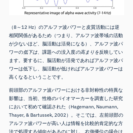
（8～12 Hz）のアルファ波パワーと皮質活動には逆
相関関係があるため（つまり、アルファ波帯域の活動
が少ないほど、脳活動は活発になる）、アルファ波パ
ワーの
低下は
、課題への没入度
の高まりを
反映してい
ます。要するに、脳活動が活発であればアルファ波パ
ワーは低下し、脳活動が低ければアルファ波パワーは
高くなるということです。
前頭部のアルファ波パワーにおける非対称性の特異な
影響は、当初、性格のバイオマーカーを調査した研究
において初めて確認された（
Hagemann, Naumann,
Thayer, & Bartussek, 2002
）。そこでは、左前頭部の
アルファ波パワーが高い人は情報を比較的肯定的な方
法で処理する傾向があるのに対し、右側優位の場合は