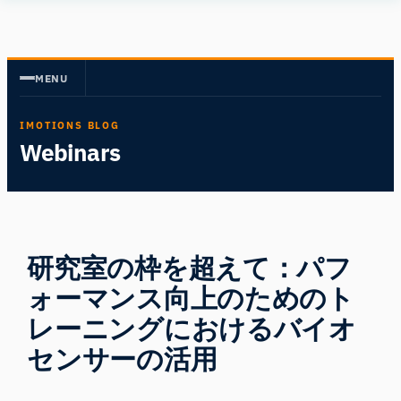
内
Human
容
Insight
を
MENU
ス
キ
IMOTIONS BLOG
ッ
Webinars
プ
研究室の枠を超えて：パフ
ォーマンス向上のためのト
レーニングにおけるバイオ
センサーの活用