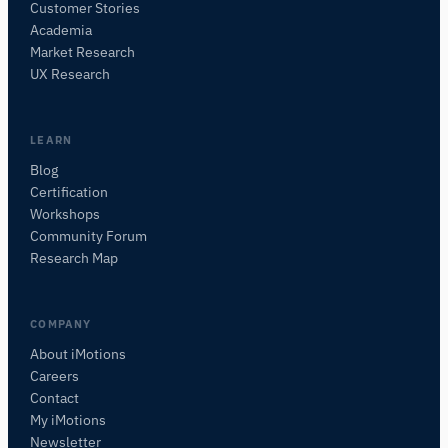
Customer Stories
Academia
iMotionsリサーチアシスタント
Market Research
研究方法、製品、センサー、SDK、リソースに
UX Research
ついて質問するか、研究したい内容を説明して
ください。
質問内容に基づいて、役立つ次の質問を提案しま
LEARN
す。
Blog
Certification
この記事について質問
Workshops
この記事を要約
なぜこれが重要ですか？
Community Forum
これをどう応用できますか？
Research Map
COMPANY
About iMotions
Careers
Contact
My iMotions
Newsletter