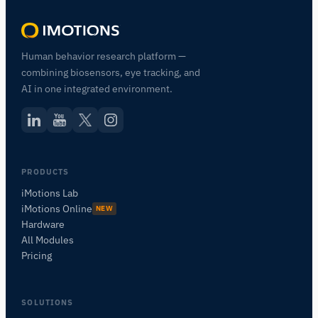
Human behavior research platform —
combining biosensors, eye tracking, and
AI in one integrated environment.
PRODUCTS
iMotions Lab
iMotions Online
NEW
Hardware
All Modules
Pricing
SOLUTIONS