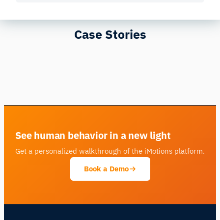
Case Stories
See human behavior in a new light
Get a personalized walkthrough of the iMotions platform.
Book a Demo