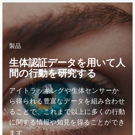
内
Human
容
Insight
を
ス
キ
ッ
製品
プ
生体認証データを用いて人
間の行動を研究する
アイトラッキングや生体センサーか
ら得られる豊富なデータを組み合わせ
ることで、これまで以上に多くの行動
に関する情報や知見を得ることができ
ます