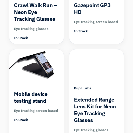
Crawl Walk Run –
Gazepoint GP3
Neon Eye
HD
Tracking Glasses
Eye tracking screen based
Eye tracking glasses
In Stock
In Stock
Pupil Labs
Mobile device
Extended Range
testing stand
Lens Kit for Neon
Eye tracking screen based
Eye Tracking
Glasses
In Stock
Eye tracking glasses