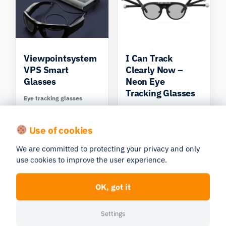
Viewpointsystem
I Can Track
VPS Smart
Clearly Now –
Glasses
Neon Eye
Tracking Glasses
Eye tracking glasses
Eye tracking glasses
In Stock
In Stock
Use of cookies
Compare
We are committed to protecting your privacy and only
use cookies to improve the user experience.
OK, got it
Settings
ETVision System
All Clear – Neon