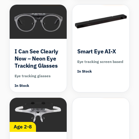
I Can See Clearly
Smart Eye AI-X
Now – Neon Eye
Eye tracking screen based
Tracking Glasses
In Stock
Eye tracking glasses
In Stock
Compare
Compare
Age 2-8