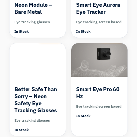
Neon Module –
Smart Eye Aurora
Bare Metal
Eye Tracker
Eye tracking glasses
Eye tracking screen based
In Stock
In Stock
Compare
Compare
Better Safe Than
Smart Eye Pro 60
Sorry – Neon
Hz
Safety Eye
Eye tracking screen based
Tracking Glasses
In Stock
Eye tracking glasses
In Stock
Compare
Compare