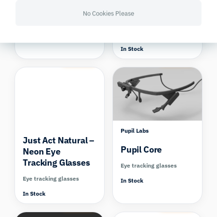
Eye Tracking
Eye tracking glasses
No Cookies Please
Glasses
In Stock
Eye tracking glasses
In Stock
Compare
Compare
Pupil Labs
Just Act Natural –
Pupil Core
Neon Eye
Tracking Glasses
Eye tracking glasses
Eye tracking glasses
In Stock
In Stock
Compare
Compare