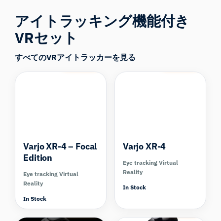
アイトラッキング機能付き
VRセット
すべてのVRアイトラッカーを見る
Compare
Compare
Varjo XR-4 – Focal
Varjo XR-4
Edition
Eye tracking Virtual
Reality
Eye tracking Virtual
Reality
In Stock
In Stock
Compare
Compare