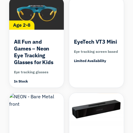
Age 2-8
All Fun and
EyeTech VT3 Mini
Games – Neon
Eye tracking screen based
Eye Tracking
Limited Availability
Glasses for Kids
Eye tracking glasses
In Stock
Compare
Compare