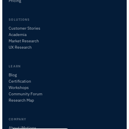
Pricing
SOLUTIONS
Customer Stories
Academia
iMotionsリサーチアシスタント
Market Research
研究方法、製品、センサー、SDK、リソースに
UX Research
ついて質問するか、研究したい内容を説明して
ください。
質問内容に基づいて、役立つ次の質問を提案しま
LEARN
す。
Blog
Certification
このページについて質問
Workshops
このページは何についてですか？
Community Forum
Research Map
COMPANY
About iMotions