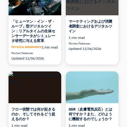
「ヒューマン・イン・ザ・
マーケティングおよび消費
ループ」型デジタルツイ
者調査におけるデジタルツ
ン：リアルタイムの生体セ
イン
ンサーデータがシミュレー
1 min read
タ研究に与える変革
Morten Pedersen
1 min read
PHYSICAL ERGONOMICS
Updated 11/06/2026
Morten Pedersen
Updated 11/06/2026
フロー状態では何が起きる
GSR（皮膚電気反応）とは
のか、そしてそれをどう捉
何ですか？また、どのよう
えるのか？
に機能するのでしょうか？
1 min read
1 min read