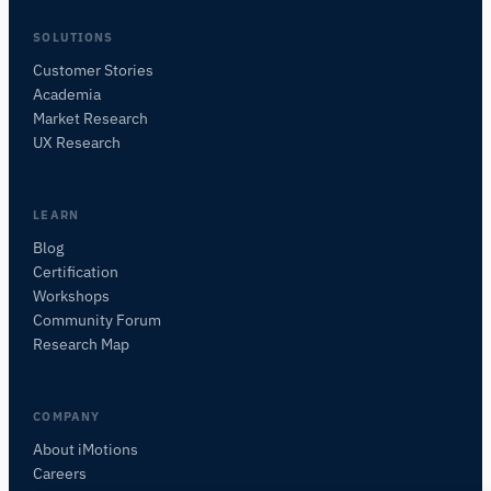
SOLUTIONS
Customer Stories
Academia
iMotionsリサーチアシスタント
Market Research
研究方法、製品、センサー、SDK、リソースに
UX Research
ついて質問するか、研究したい内容を説明して
ください。
質問内容に基づいて、役立つ次の質問を提案しま
LEARN
す。
Blog
Certification
この記事について質問
Workshops
この記事を要約
なぜこれが重要ですか？
Community Forum
これをどう応用できますか？
Research Map
COMPANY
About iMotions
Careers