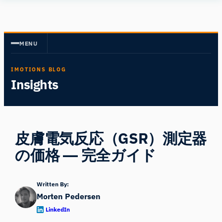
内
Human
容
Insight
を
MENU
ス
キ
IMOTIONS BLOG
ッ
Insights
プ
皮膚電気反応（GSR）測定器
の価格 ― 完全ガイド
Written By:
Morten Pedersen
LinkedIn