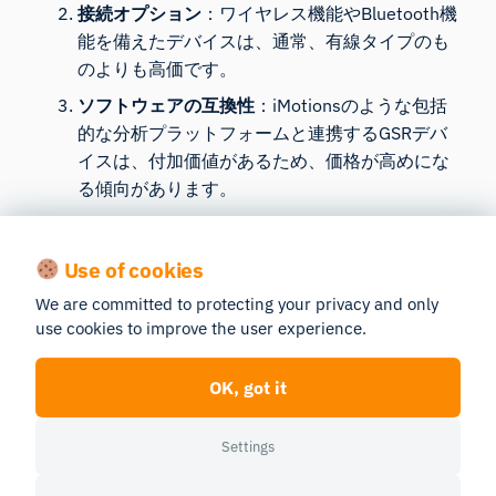
接続オプション
：ワイヤレス機能やBluetooth機
能を備えたデバイスは、通常、有線タイプのも
のよりも高価です。
ソフトウェアの互換性
：iMotionsのような包括
的な分析プラットフォームと連携するGSRデバ
イスは、付加価値があるため、価格が高めにな
る傾向があります。
アクセサリーとサポート
：追加の電極、ストラ
ップ、延長保証などを購入すると、ガルバニッ
Use of cookies
ク皮膚反応測定器の総費用が高くなる可能性が
We are committed to protecting your privacy and only
あります。
use cookies to improve the user experience.
GSR機器を購入する際の正しい選び方
OK, got it
GSR装置を選定する際は、ご自身の研究や用途の具体
的なニーズを考慮してください。例えば：
Settings
専門的な研究向けに堅牢で高精度なソリューシ