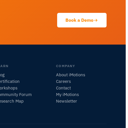
質問内容に基づいて、役立つ次の質問を提案し
ます。
Book a Demo
この記事について質問
この記事を要約
なぜこれが重要ですか？
これをどう応用できますか？
EARN
COMPANY
log
About iMotions
rtification
Careers
orkshops
Contact
ommunity Forum
My iMotions
esearch Map
Newsletter