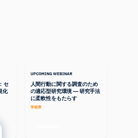
UPCOMING WEBINAR
ク：セ
人間行動に関する調査のため
視化
の適応型研究環境 ― 研究手法
に柔軟性をもたらす
学術界
Learn more