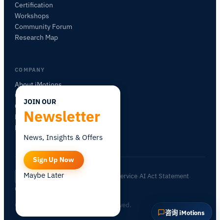
此页面是关于什么的？
Certification
Workshops
Community Forum
Research Map
COMPANY
About iMotions
Careers
JOIN OUR
Contact
Newsletter
My iMotions
Newsletter
News, Insights & Offers
Sign Up Now
Maybe Later
Privacy Policy
Terms of Service
AI Act Statement
ZH
|
·
·
·
Cookie Settings
© 2026 iMotions A/S. All rights reserved.
咨询 iMotions