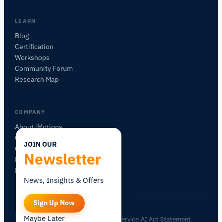
我将根据您的问题推荐有用的后续问题。
LEARN
咨询此页面
Blog
此页面是关于什么的？
Certification
Workshops
Community Forum
Research Map
COMPANY
About iMotions
Careers
JOIN OUR
Contact
Newsletter
My iMotions
Newsletter
News, Insights & Offers
Sign Up Now
Maybe Later
Privacy Policy
Terms of Service
AI Act Statement
ZH
|
·
·
·