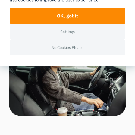
流，以及FEA和眼动追踪（Smart Eye Pro）数据。
OK, got it
Settings
No Cookies Please