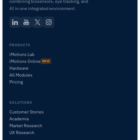
combining biosensors, eye tracking, and
AI in one integrated environment.
PRODUCTS
iMotions Lab
iMotions Online
NEW
Hardware
All Modules
Pricing
SOLUTIONS
Customer Stories
Academia
iMotions 研究助手
Market Research
咨询研究方法、产品、传感器、SDK、资源，或
UX Research
描述您想研究的内容。