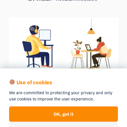
实验室受控
在线测试
Use of cookies
环境
We are committed to protecting your privacy and only
use cookies to improve the user experience.
OK, got it