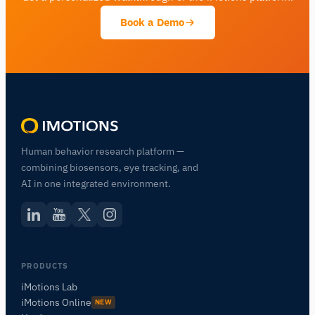
Book a Demo
Human behavior research platform —
combining biosensors, eye tracking, and
AI in one integrated environment.
PRODUCTS
iMotions Lab
iMotions Online
NEW